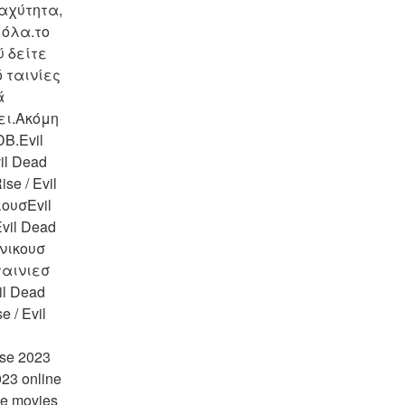
αχύτητα, 
 όλα.το 
 δείτε 
ταινίες 
 
ι.Ακόμη 
.Evil 
l Dead 
se / Evil 
υσEvil 
vil Dead 
νικουσ 
ταινιεσ 
l Dead 
/ Evil 
se 2023 
3 online 
e movies 