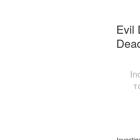
Evil
Dead
In
τ
Investig