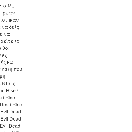
ια Με 
Δωρεάν 
ίστηκαν 
 να δείς 
ε να 
ρείτε το 
 θα 
ες 
ς και 
ηστη που 
μη 
B.Πως 
 Rise / 
d Rise 
Dead Rise 
vil Dead 
Evil Dead 
vil Dead 