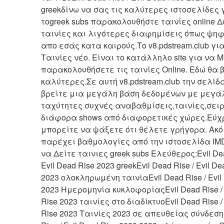
greekδίνω να σας τις καλύτερες ιστοσελίδες γ
τοgreek subs παρακολουθήστε ταινίες online 
ταινίες και λιγότερες διαφημίσεις όπως ψηφ
απο εσάς κατα καιρούς.Το v8.pdstream.club για
Ταινίες νέο. Είναι το κατάλληλο site για να Μ
παρακολουθήσετε τις ταινίες Online. Εδώ θα β
καλύτερες.Σε αυτή v8.pdstream.club την σελίδα
βρείτε μια μεγάλη βάση δεδομένων με μεγάλ
ταχύτητες συχνές αναβαθμίσεις,ταινίες,σειρέ
διάφορα shows από διαφορετικές χώρες.Εύχρ
μπορείτε να ψάξετε ότι θέλετε γρήγορα. Ακό
παρέχει βαθμολογίες από την ιστοσελίδα IMD
να Δείτε ταινιες greek subs Ελεύθερος:Evil Dead
Evil Dead Rise 2023 greekEvil Dead Rise / Evil Dea
2023 ολοκληρωμένη ταινίαEvil Dead Rise / Evil 
2023 Ημερομηνία κυκλοφορίαςEvil Dead Rise / E
Rise 2023 ταινίες στο διαδίκτυοEvil Dead Rise / 
Rise 2023 Ταινίες 2023 σε απευθείας σύνδεσηE