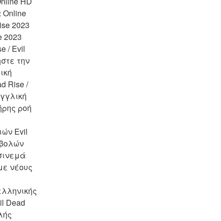
nline HD 
 Online 
se 2023 
 2023 
/ Evil 
στε την 
ική 
 Rise / 
γγλική 
ήρης ροή 
ν Evil 
βολών 
σινεμά 
ε νέους 
λληνικής 
l Dead 
λής