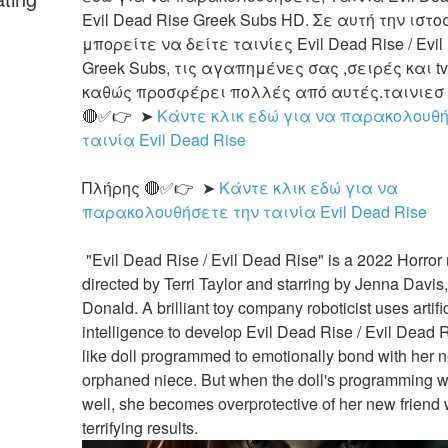
Evil Dead Rise Greek Subs HD. Σε αυτή την ιστο
μπορείτε να δείτε ταινίες Evil Dead Rise / Evil 
Greek Subs, τις αγαπημένες σας ,σειρές και tv
καθώς προσφέρει πολλές από αυτές.ταινιεσ o
🔴✅👉  ➤ 
Κάντε κλικ εδώ για να παρακολουθή
ταινία Evil Dead Rise
Πλήρης 🔴✅👉  ➤ 
Κάντε κλικ εδώ για να 
παρακολουθήσετε την ταινία Evil Dead Rise
 "Evil Dead Rise / Evil Dead Rise" is a 2022 Horror movie 
directed by Terri Taylor and starring by Jenna Davis,
Donald. A brilliant toy company roboticist uses artific
intelligence to develop Evil Dead Rise / Evil Dead Ri
like doll programmed to emotionally bond with her n
orphaned niece. But when the doll's programming wo
well, she becomes overprotective of her new friend w
terrifying results.