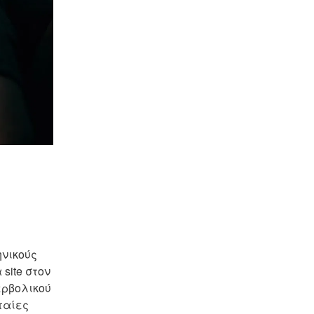
νικούς 
ite στον 
ρβολικού 
αίες 