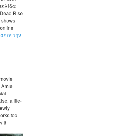
σελίδα 
Dead Rise 
 shows 
nline 
σετε την 
 Amie 
ial 
se, a life-
ewly 
rks too 
ith 