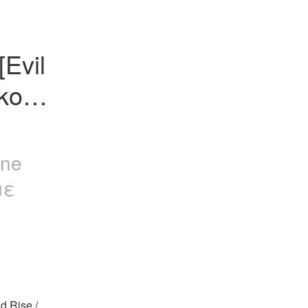
Evil 
κουσ 
ine
με
Rise / 